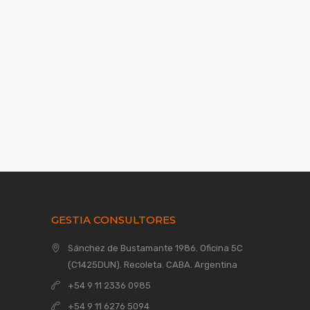
concepto de mejora continua del círculo de
Deming (PDCA):
Planificar
,
Ejecutar
,
Controlar
,
Actuar
,
de estrecha relación con las normas ISO.
“No se puede mejorar lo que no se
mide…” (Edward Deming)
GESTIA CONSULTORES
Sánchez de Bustamante 1986
. Oficina 5C
(C1425DUN). Recoleta. CABA. Argentina
+54 9 11 2336 0985
+54 9 11 6276 5094